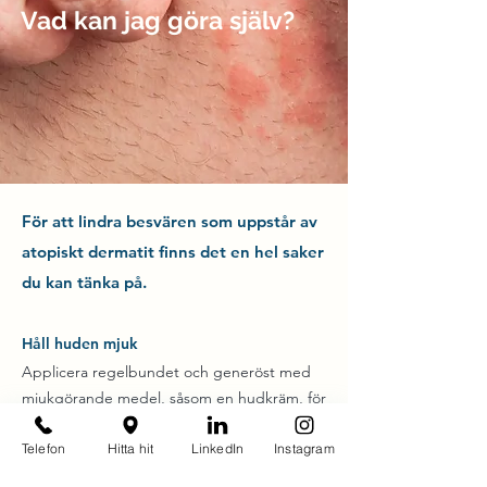
Vad kan jag göra själv?
För att lindra besvären som uppstår av
atopiskt dermatit finns det en hel saker
du kan tänka på.
Håll huden mjuk
Applicera regelbundet och generöst med
mjukgörande medel, såsom en hudkräm, för
att lindra klåda och hjälpa huden att
Telefon
Hitta hit
LinkedIn
Instagram
bibehålla sitt naturliga skydd mot nötning,
kemikalier och vatten. Glöm inte att smörja