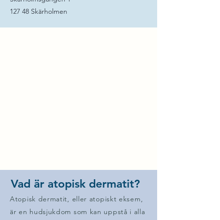
127 48 Skärholmen
Vad är atopisk dermatit?
Atopisk dermatit, eller atopiskt eksem,
är en hudsjukdom som kan uppstå i alla