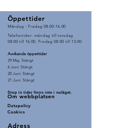
Öppettider
Måndag - Fredag
08.00-16.00
Telefontider: måndag till torsdag
08:00 till 16:00, Fredag 08:00 till 13:00
Avvikande öppettider ​
29 Maj: Stängt
6 Juni: Stängt
20 Juni: Stängt
21 Juni: Stängt
Drop in tider finns inte i nuläget.
Om webbplatsen
Datapolicy
Cookies
Adress