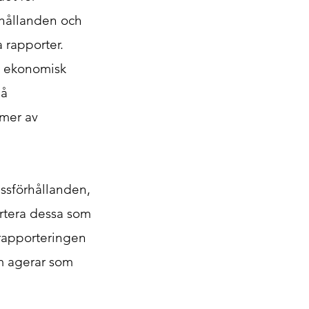
rhållanden och
 rapporter.
e ekonomisk
på
rmer av
ssförhållanden,
ortera dessa som
t rapporteringen
om agerar som