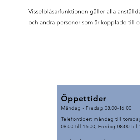
Visselblåsarfunktionen gäller alla anställd
och andra personer som är kopplade till o
Öppettider
Måndag - Fredag
08.00-16.00
Telefontider: måndag till torsda
08:00 till 16:00, Fredag 08:00 till