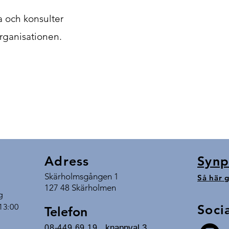
a och konsulter
rganisationen.
Adress
Synp
Skärholmsgången 1
Så här g
127 48 Skärholmen
g
 13:00
Soci
Telefon
, knappval 3
08-449 69 19