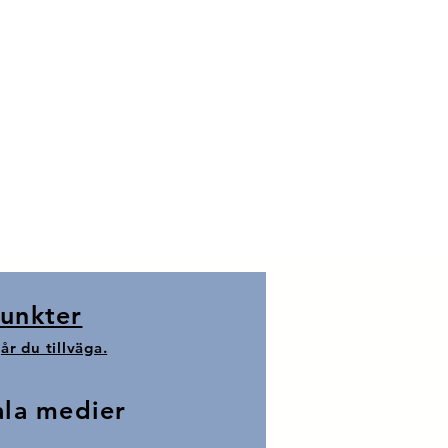
unkter
år du tillväga.
ala medier