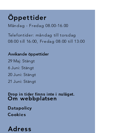
Öppettider
Måndag - Fredag
08.00-16.00
Telefontider: måndag till torsdag
08:00 till 16:00, Fredag 08:00 till 13:00
Avvikande öppettider ​
29 Maj: Stängt
6 Juni: Stängt
20 Juni: Stängt
21 Juni: Stängt
Drop in tider finns inte i nuläget.
Om webbplatsen
Datapolicy
Cookies
Adress