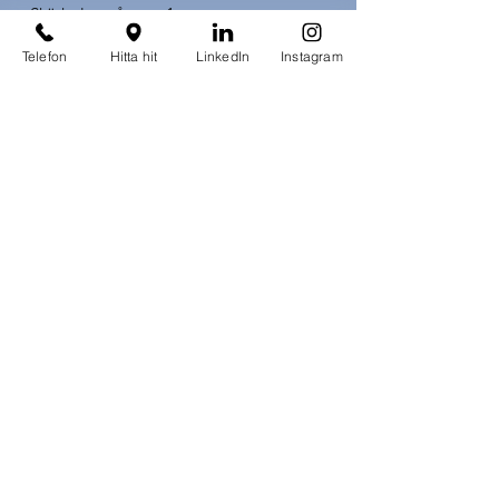
Skärholmsgången 1
127 48 Skärholmen
Telefon
Hitta hit
LinkedIn
Instagram
Telefon
, knappval 3
08-449 69 19
Här
ser du våra telefontider.
Mailadress
info@afecto.se
Observera att inga patientärenden hanteras
via e-post p.g.ga sekretess
Undrar du något?
Här
har vi samlat våra mest vanliga
frågor.
Synpunkter
Så här går du tillväga.