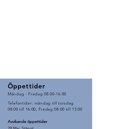
Öppettider
Måndag - Fredag
08.00-16.00
Telefontider: måndag till torsdag
08:00 till 16:00, Fredag 08:00 till 13:00
Avvikande öppettider ​
29 Maj: Stängt