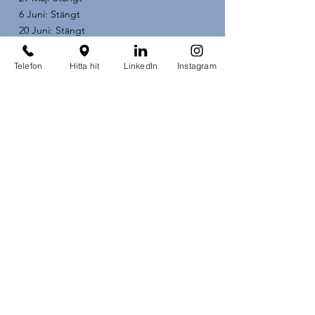
6 Juni: Stängt
20 Juni: Stängt
21 Juni: Stängt
Telefon
Hitta hit
LinkedIn
Instagram
Drop in tider finns inte i nuläget.
Om webbplatsen
Datapolicy
Cookies
Adress
Skärholmsgången 1
127 48 Skärholmen
Telefon
, knappval 3
08-449 69 19
Här
ser du våra telefontider.
Mailadress
info@afecto.se