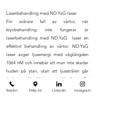
Laserbehandling med ND:YaG-laser
För svårare fall av vårtor, när
kryobehandling inte fungerar är
laserbehandling med ND:YaG laser en
effektivt behandling av vårtor. ND:YaG
laser avger ljusenergi med våglängden
1064 nM och innebär att man inte skadar
huden på ytan, utan att ljusstrålen går
ända ner till själva roten till vårtan. En
1064 nm våglängd Nd: YAG-laser sänder
Telefon
Hitta hit
LinkedIn
Instagram
ett ljus in i huden som dras till blodkärlet
och det bildar en värmeutveckling som
kör att kärlväggarna drar ihop sig vilket i
sin tur gör att blodförsörjningen till vårtan
stannar av.