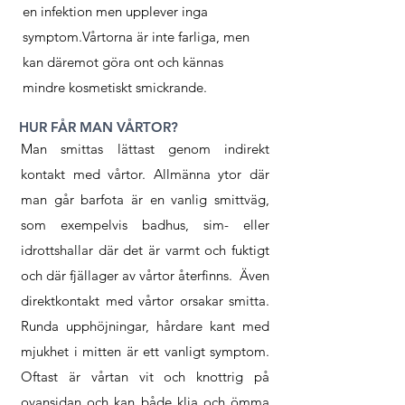
en infektion men upplever inga
symptom.Vårtorna är inte farliga, men
kan däremot göra ont och kännas
mindre kosmetiskt smickrande.
HUR FÅR MAN VÅRTOR?
Man smittas lättast genom indirekt
kontakt med vårtor. Allmänna ytor där
man går barfota är en vanlig smittväg,
som exempelvis badhus, sim- eller
idrottshallar där det är varmt och fuktigt
och där fjällager av vårtor återfinns. Även
direktkontakt med vårtor orsakar smitta.
Runda upphöjningar, hårdare kant med
mjukhet i mitten är ett vanligt symptom.
Oftast är vårtan vit och knottrig på
ovansidan och kan både klia och ömma